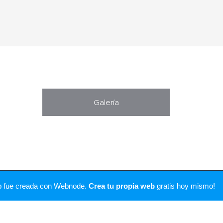
Galería
Creado con
Webnode
b fue creada con Webnode.
Crea tu propia web
gratis hoy mismo!