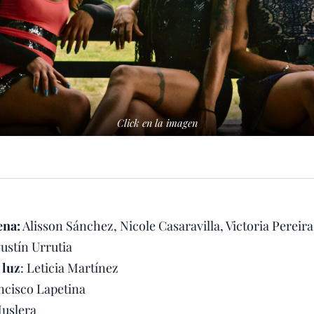
Click en la imagen
ena:
Alisson Sánchez, Nicole Casaravilla, Victoria Pereira
gustín Urrutia
 luz
: Leticia Martínez
cisco Lapetina
uslera